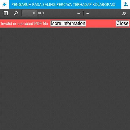
PENGARUH RASA SALING PERCAYA TERHADAP KOLABORASI