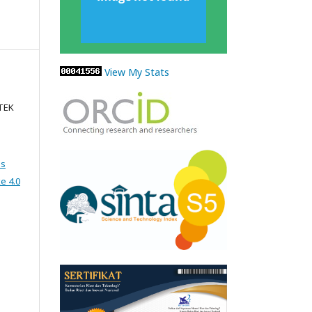
View My Stats
PTEK
ns
e 4.0