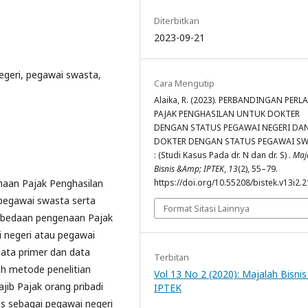
Diterbitkan
2023-09-21
egeri, pegawai swasta,
Cara Mengutip
Alaika, R. (2023). PERBANDINGAN PER
PAJAK PENGHASILAN UNTUK DOKTER
DENGAN STATUS PEGAWAI NEGERI DA
DOKTER DENGAN STATUS PEGAWAI S
: (Studi Kasus Pada dr. N dan dr. S) .
Maj
Bisnis &Amp; IPTEK
,
13
(2), 55–79.
enaan Pajak Penghasilan
https://doi.org/10.55208/bistek.v13i2.
 pegawai swasta serta
Format Sitasi Lainnya
rbedaan pengenaan Pajak
 negeri atau pegawai
data primer dan data
Terbitan
ah metode penelitian
Vol 13 No 2 (2020): Majalah Bisnis
ajib Pajak orang pribadi
IPTEK
us sebagai pegawai negeri