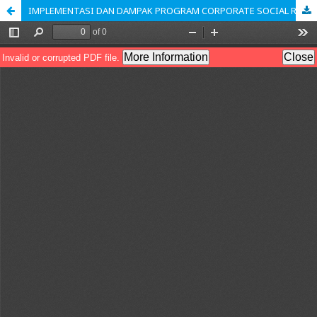
IMPLEMENTASI DAN DAMPAK PROGRAM CORPORATE SOCIAL RESPONSIBILITY BRI PESAT TERHADAP HARGA KIOS LOS DAN TOKO DALAM UPAYA PEMBERDAYAAN PASAR SEHAT CILEUNYI