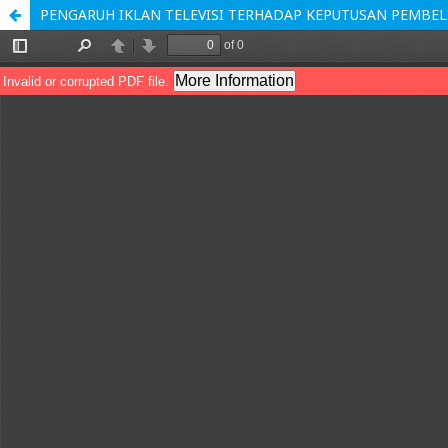
PENGARUH IKLAN TELEVISI TERHADAP KEPUTUSAN PEMBE