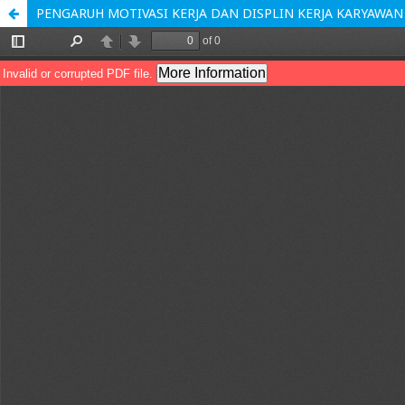
PENGARUH MOTIVASI KERJA DAN DISPLIN KERJA KARYAWA