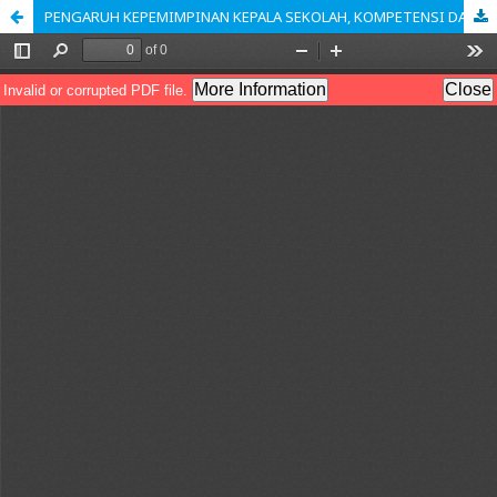
PENGARUH KEPEMIMPINAN KEPALA SEKOLAH, KOMPETENSI DAN MOTIVASI TERHADAP KINERJA GURU